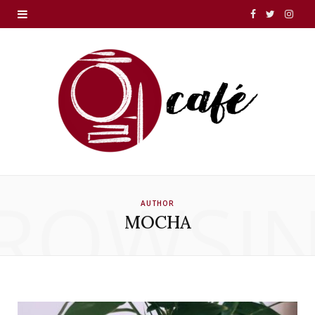
F
T
I
a
w
n
c
i
s
e
t
t
b
t
a
o
e
g
o
r
r
ROWSI
AUTHOR
k
a
MOCHA
m