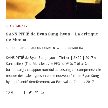
in
CINÉMA / TV
SANS PITIÉ de Byun Sung-hyun – La critique
de Mocha
5 JUILLET 2017
AUCUN COMMENTAIRE
by
MOCHA
SANS PITIÉ de Byun Sung-hyun | Thriller | 2H00 | 2017 «
Sans pitié » (The Merciless / 불한당: 나쁜 놈들의 세상 –
bulhandang : « nappun nomdul ue sesang » – comprenez « le
monde des sales types ») est le nouveau film de Byun Sung-
hyun présenté dernièrement au Festival de Cannes 2017.…
0