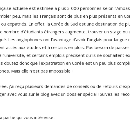
çaise actuelle est estimée à plus 3 000 personnes selon l’Amba
mbler peu, mais les Français sont de plus en plus présents en Cor
 ou expatriés. En effet, la Corée du Sud est une destination de pl
le nombre d’étudiants étrangers augmente, trouver un stage ou u
qué. Les anglophones ont l’avantage d’avoir l’anglais pour langue
ment accès aux études et à certains emplois. Pas besoin de pass
 l’université, et certains emplois précisent qu’ils ne souhaitent 
us doutez donc que l’expatriation en Corée est un peu plus comp
nes. Mais elle n’est pas impossible !
ée, j’ai reçu plusieurs demandes de conseils ou de retours d’expé
ger avec vous sur le blog avec un dossier spécial ! Suivez les r
 partie qui vous intéresse :