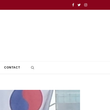
F
T
I
a
w
n
c
i
s
e
t
t
b
t
a
o
e
g
o
r
r
CONTACT
k
a
m