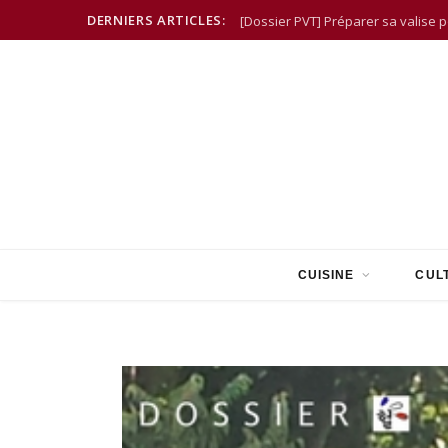
DERNIERS ARTICLES:
[Dossier PVT] Préparer sa valise 
CUISINE
CUL