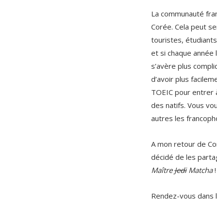
La communauté fran
Corée. Cela peut se
touristes, étudiants
et si chaque année 
s’avère plus compli
d’avoir plus facile
TOEIC pour entrer à
des natifs. Vous vo
autres les francopho
A mon retour de Cor
décidé de les parta
Maître
Jedi
Matcha
!
Rendez-vous dans la