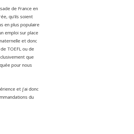
ssade de France en
ée, qu’ils soient
us en plus populaire
n emploi sur place
 maternelle et donc
er de TOEFL ou de
exclusivement que
liquée pour nous
rience et j’ai donc
ecommandations du