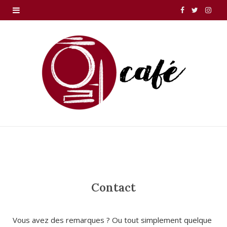
F
T
I
a
w
n
c
i
s
e
t
t
b
t
a
o
e
g
o
r
r
k
a
m
Contact
Vous avez des remarques ? Ou tout simplement quelque