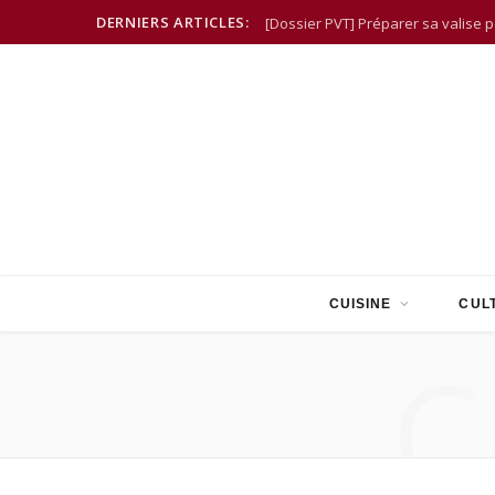
DERNIERS ARTICLES:
[Dossier PVT] Préparer sa valise 
CUISINE
CUL
C