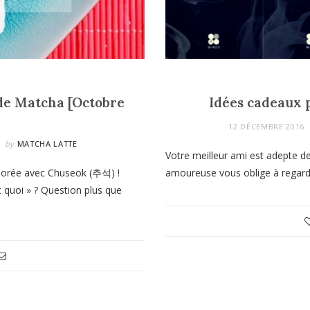
 de Matcha [Octobre
Idées cadeaux 
12 DÉCEMBRE 2016
by
MATCHA LATTE
Votre meilleur ami est adepte d
orée avec Chuseok (추석) !
amoureuse vous oblige à regarde
 quoi » ? Question plus que