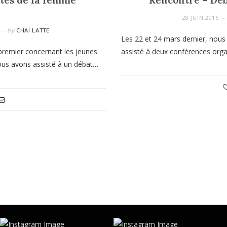
ités de la femme
Rencontre – Déba
28 JUIN 2016
by
CHAI LATTE
Les 22 et 24 mars dernier, nous
 premier concernant les jeunes
assisté à deux conférences organ
nous avons assisté à un débat…