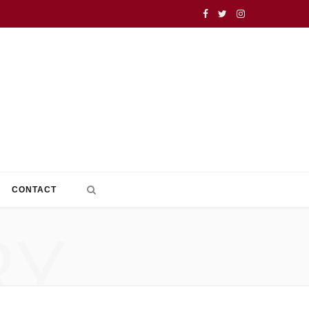
F
T
I
a
w
n
c
i
s
e
t
t
b
t
a
o
e
g
o
r
r
CONTACT
k
a
RY
m