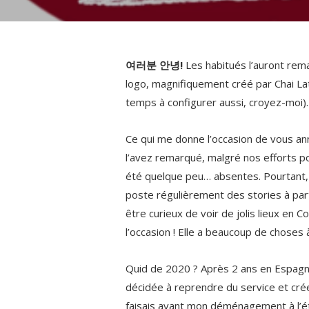
여러분 안녕!
Les habitués l’auront rema
logo, magnifiquement créé par Chai Latt
temps à configurer aussi, croyez-moi).
Ce qui me donne l’occasion de vous an
l’avez remarqué, malgré nos efforts p
été quelque peu… absentes. Pourtant,
poste régulièrement des stories à pa
être curieux de voir de jolis lieux en 
l’occasion ! Elle a beaucoup de choses 
Quid de 2020 ? Après 2 ans en Espagne
décidée à reprendre du service et cré
faisais avant mon déménagement à l’ét