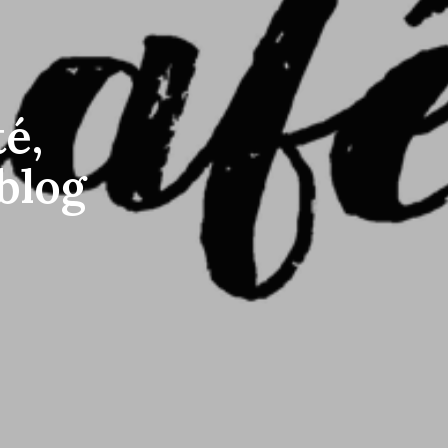
é,
blog