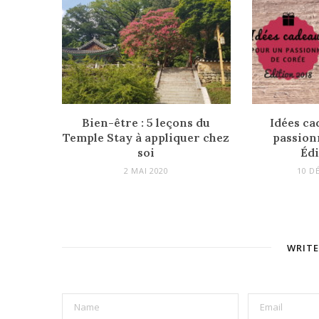
Bien-être : 5 leçons du
Idées ca
Temple Stay à appliquer chez
passion
soi
Édi
2 MAI 2020
10 D
WRIT