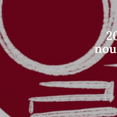
2
nou