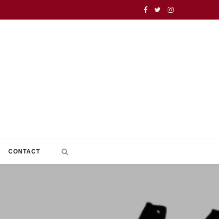
F
T
I
a
w
n
c
i
s
e
t
t
b
t
a
o
e
g
o
r
r
k
a
CONTACT
m