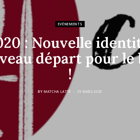
EVÉNEMENTS
020 : Nouvelle identit
veau départ pour le 
!
BY
MATCHA LATTE
29 MARS 2020