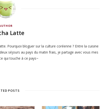
AUTHOR
ha Latte
tte. Pourquoi bloguer sur la culture coréenne ? Entre la cuisine
ès deux séjours au pays du matin frais, je partage avec vous mes
ce qui touche à ce pays~
W
e
b
s
i
ATED POSTS
t
e