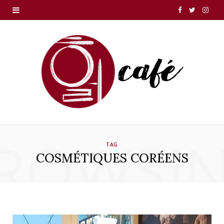
F
T
I
a
w
n
c
i
s
e
t
t
b
t
a
o
e
g
o
r
r
ROWSI
TAG
k
a
COSMÉTIQUES CORÉENS
m