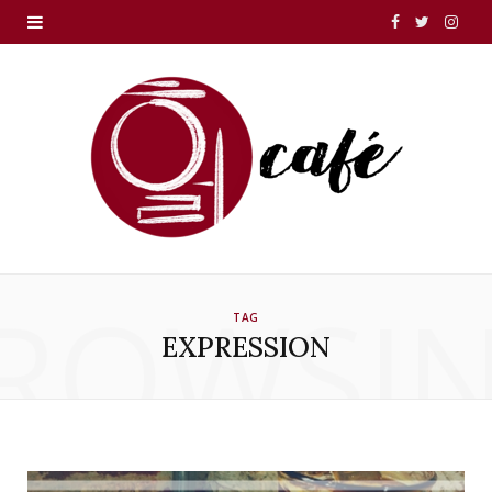
F
T
I
a
w
n
c
i
s
e
t
t
b
t
a
o
e
g
o
r
r
ROWSI
TAG
k
a
EXPRESSION
m