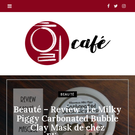
F
T
I
a
w
n
c
i
s
e
t
t
b
t
a
o
e
g
o
r
r
k
a
BEAUTÉ
m
Beauté – Review : Le Milky
Piggy Carbonated Bubble
Clay Mask de chez