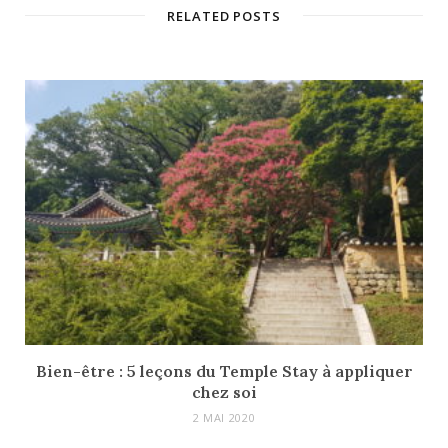
i
RELATED POSTS
t
e
Bien-être : 5 leçons du Temple Stay à appliquer
chez soi
2 MAI 2020