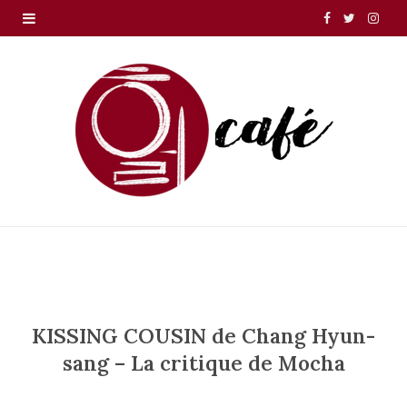
F
T
I
a
w
n
c
i
s
e
t
t
b
t
a
o
e
g
o
r
r
k
a
m
KISSING COUSIN de Chang Hyun-
sang – La critique de Mocha